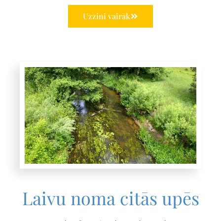
Uzzini vairāk
Laivu noma citās upēs