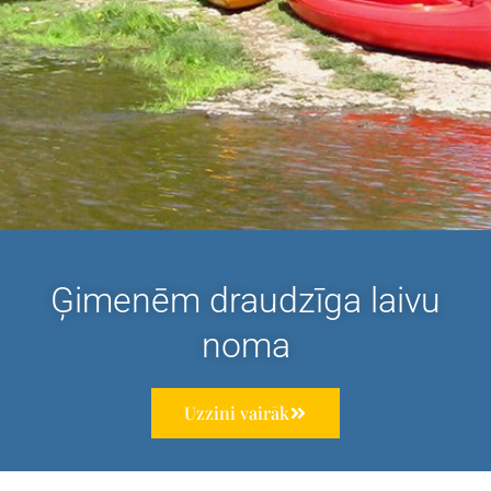
Ģimenēm draudzīga laivu
noma
Uzzini vairāk