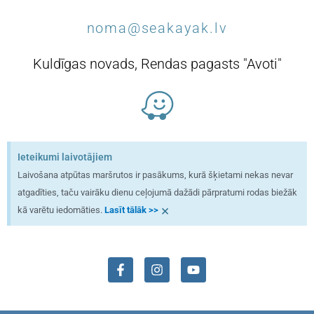
noma@seakayak.lv
Kuldīgas novads, Rendas pagasts "Avoti"
Ieteikumi laivotājiem
Laivošana atpūtas maršrutos ir pasākums, kurā šķietami nekas nevar
atgadīties, taču vairāku dienu ceļojumā dažādi pārpratumi rodas biežāk
×
kā varētu iedomāties.
Lasīt tālāk >>
F
I
Y
a
n
o
c
s
u
e
t
t
b
a
u