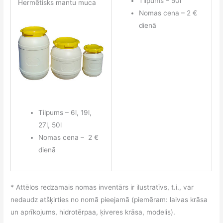
Tilpums – 50l
Hermētisks mantu muca
Nomas cena – 2 €
dienā
Tilpums – 6l, 19l,
27l, 50l
Nomas cena – 2 €
dienā
* Attēlos redzamais nomas inventārs ir ilustratīvs, t.i., var
nedaudz atšķirties no nomā pieejamā (piemēram: laivas krāsa
un aprīkojums, hidrotērpaa, ķiveres krāsa, modelis).