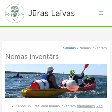
Skip
Main
to
Jūras Laivas
Men
content
Sākums
Nomas inventārs
Nomas inventārs
Kanoe un jūras laivu nomas inventārs (
gadījumos, kad