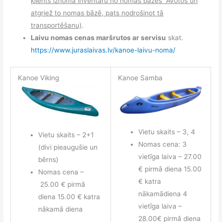
klients iznomā inventāru no nomas bāzes “Avotos”un
atgriež to nomas bāzē, pats nodrošinot tā
transportēšanu)
.
Laivu nomas cenas maršrutos ar servisu
skat.
https://www.juraslaivas.lv/kanoe-laivu-noma/
Kanoe Viking
Kanoe Samba
Vietu skaits – 3, 4
Vietu skaits – 2+1
Nomas cena: 3
(divi pieaugušie un
vietīga laiva – 27.00
bērns)
€ pirmā diena 15.00
Nomas cena –
€ katra
25.00 € pirmā
nākamādiena 4
diena 15.00 € katra
vietīga laiva –
nākamā diena
28.00€ pirmā diena