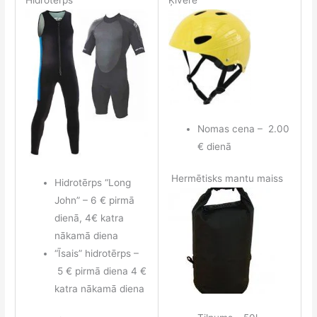
Nomas cena – 2.00
€ dienā
Hermētisks mantu maiss
Hidrotērps “Long
John” – 6 € pirmā
dienā, 4€ katra
nākamā diena
“Īsais” hidrotērps –
5 € pirmā diena 4 €
katra nākamā diena